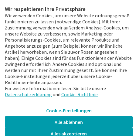
Disclaimer & Bedingungen
Wir respektieren Ihre Privatsphäre
Cookies & Datenschutz
Wir verwenden Cookies, um unsere Website ordnungsgemäß
funktionieren zu lassen (notwendige Cookies). Mit Ihrer
Zustimmung verwenden wir außerdem Analyse-Cookies, um
unsere Website zu verbessern, sowie Marketing oder
24/7 Bestellen
Personalisierungs-Cookies, um relevante Produkte und
Angebote anzuzeigen (zum Beispiel können wir ähnliche
Bereits bei FleuraMetz?
Artikel hervorheben, wenn Sie zuvor Rosen angesehen
Entdecken Sie sofort die
haben). Einige Cookies sind für das Funktionieren der Website
Vorteile der App!
zwingend erforderlich. Andere Cookies sind optional und
werden nur mit Ihrer Zustimmung gesetzt. Sie können Ihre
Cookie-Einstellungen jederzeit über unsere Cookie-
Richtlinien-Seite anpassen.
Für weitere Informationen lesen Sie bitte unsere
Datenschutzerklärung
und
Cookie-Richtlinie
.
Mehr Informationen
Cookie-Einstellungen
FleuraMetz 2026. Alle Rechte vorbehalten.
Alle ablehnen
Aktuell bleiben
Alles akzeptieren