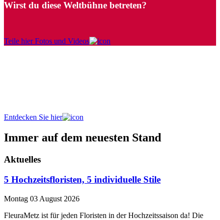
Wirst du diese Weltbühne betreten?
Teile hier Fotos und Videos
Masterpieces Wall of Fame!
Atemberaubende Blumenkreationen von Top-Floristen aus aller
Welt, eine Feier der Kreativität und des Könnens, alles an einem
Ort.
Entdecken Sie hier
Immer auf dem neuesten Stand
Aktuelles
5 Hochzeitsfloristen, 5 individuelle Stile
Montag 03 August 2026
FleuraMetz ist für jeden Floristen in der Hochzeitssaison da! Die