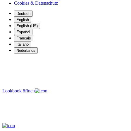
Cookies & Datenschutz
Deutsch
English
English (US)
Español
Français
Italiano
Nederlands
Hospitality-Lookbook
Ideen, die für Veranstaltungen und den Hospitality-Bereich
funktionieren.
Lookbook öffnen
Saisonale Blumen!
Sommerliche Ergänzungen an einem Ort.