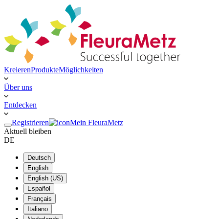
Kreieren
Produkte
Möglichkeiten
Über uns
Entdecken
Registrieren
Mein FleuraMetz
Aktuell bleiben
DE
Deutsch
English
English (US)
Español
Français
Italiano