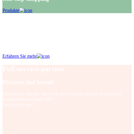
Produkte
Lerne, wie das Lookbook Trends zum
Leben erweckt!
Entdecken Sie das Lookbook
Erfahren Sie mehr
Full-service-partner
Floristen sind kreativ
FleuraMetz möchte, dass sich alle Floristen auf ihre Kreationen
konzentrieren können. Wie
machen wir das?