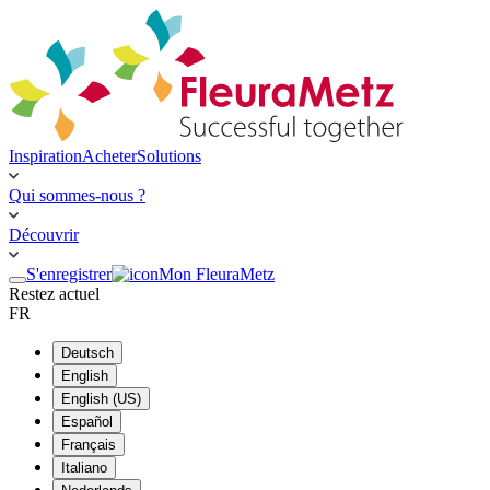
Inspiration
Acheter
Solutions
Qui sommes-nous ?
Découvrir
S'enregistrer
Mon FleuraMetz
Restez actuel
FR
Deutsch
English
English (US)
Español
Français
Italiano