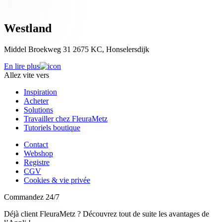
Westland
Middel Broekweg 31 2675 KC, Honselersdijk
En lire plus
Allez vite vers
Inspiration
Acheter
Solutions
Travailler chez FleuraMetz
Tutoriels boutique
Contact
Webshop
Registre
CGV
Cookies & vie privée
Commandez 24/7
Déjà client FleuraMetz ? Découvrez tout de suite les avantages de