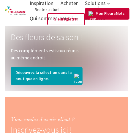
Inspiration
Acheter
Solutions
FR
Restez actuel
Mon FleuraMetz
Qui sommes-nous ?
Découvrir
S'enregistrer
Des fleurs de saison !
Des compléments estivaux réunis
au même endroit.
Découvrez la sélection dans la
boutique en ligne.
Vous voulez devenir client ?
Inscrivez-vous ici !