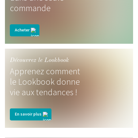
commande
Acheter
Découvrez le Lookbook
Apprenez comment
le Lookbook donne
vie aux tendances !
En savoir plus