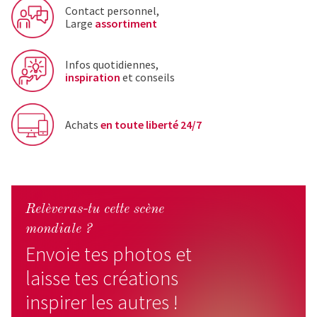
Contact personnel,
Large
assortiment
Infos quotidiennes,
inspiration
et conseils
Achats
en toute liberté 24/7
Relèveras-tu cette scène
mondiale ?
Envoie tes photos et
laisse tes créations
inspirer les autres !