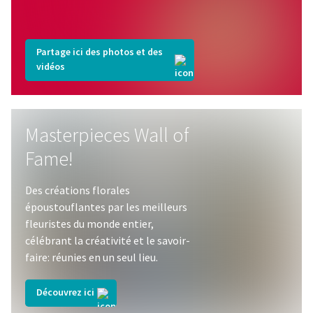
Partage ici des photos et des
vidéos
Masterpieces Wall of
Fame!
Des créations florales
époustouflantes par les meilleurs
fleuristes du monde entier,
célébrant la créativité et le savoir-
faire: réunies en un seul lieu.
Découvrez ici