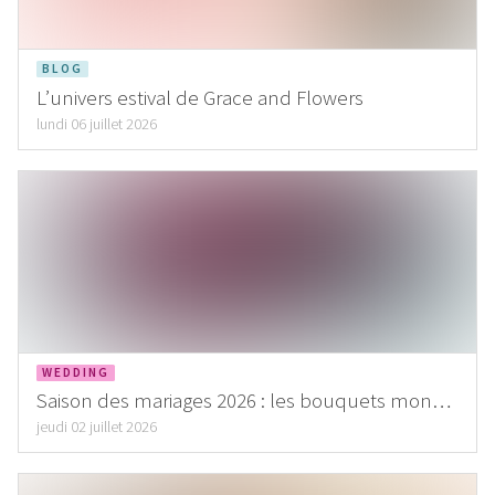
BLOG
L’univers estival de Grace and Flowers
lundi 06 juillet 2026
WEDDING
Saison des mariages 2026 : les bouquets mono-
fleur conquièrent l’univers du mariage
jeudi 02 juillet 2026