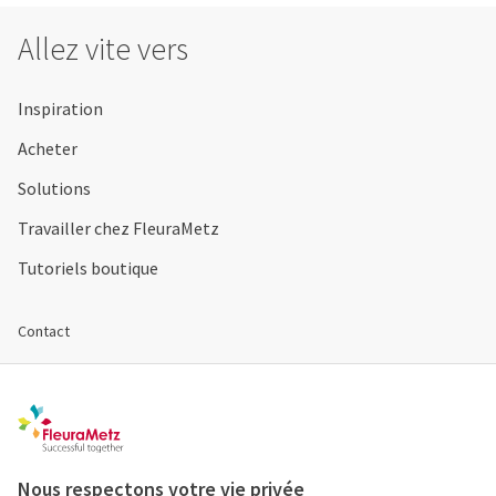
Allez vite vers
Inspiration
Acheter
Solutions
Travailler chez FleuraMetz
Tutoriels boutique
Contact
Webshop
Registre
CGV
Cookies & vie privée
Nous respectons votre vie privée