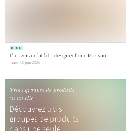
BLOG
L’univers créatif du designer floral Max van de
Sluis
mardi 09 juin 2026
Trois groupes de produits
en un clic
Découvrez trois
groupes de produits
dans une seule