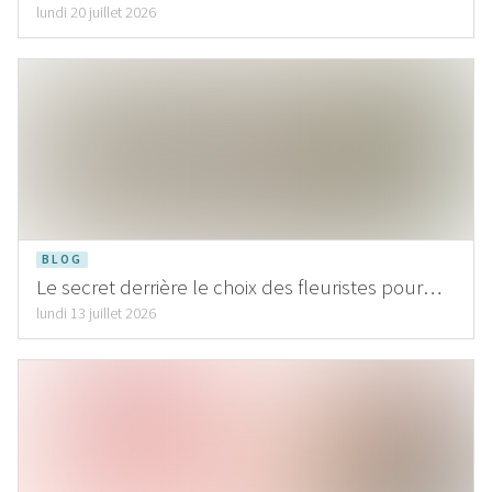
pour chaque création
lundi 20 juillet 2026
BLOG
Le secret derrière le choix des fleuristes pour
FleuraMetz
lundi 13 juillet 2026