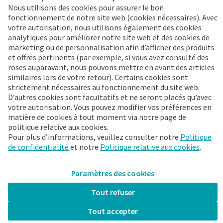
Nous utilisons des cookies pour assurer le bon
fonctionnement de notre site web (cookies nécessaires). Avec
votre autorisation, nous utilisons également des cookies
Commandez 24/7
analytiques pour améliorer notre site web et des cookies de
marketing ou de personnalisation afin d’afficher des produits
Déjà client FleuraMetz ?
et offres pertinents (par exemple, si vous avez consulté des
Découvrez tout de suite les
roses auparavant, nous pouvons mettre en avant des articles
avantages de
similaires lors de votre retour). Certains cookies sont
l’Appli !
strictement nécessaires au fonctionnement du site web.
D’autres cookies sont facultatifs et ne seront placés qu’avec
votre autorisation. Vous pouvez modifier vos préférences en
matière de cookies à tout moment via notre page de
politique relative aux cookies.
Pour plus d’informations, veuillez consulter notre
Politique
Plus d’infos
de confidentialité
et notre
Politique relative aux cookies
.
FleuraMetz 2026. Tous droits réservés.
Paramètres des cookies
Restez actuel
Tout refuser
Tout accepter