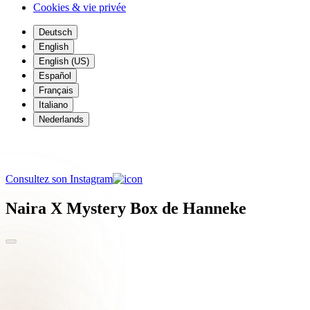
Cookies & vie privée
Deutsch
English
English (US)
Español
Français
Italiano
Nederlands
Masterpieces No Filter: Naira Manukyan
Consultez son Instagram
Naira X Mystery Box de Hanneke