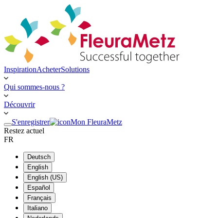
Inspiration
Acheter
Solutions
Qui sommes-nous ?
Découvrir
S'enregistrer
Mon FleuraMetz
Restez actuel
FR
Deutsch
English
English (US)
Español
Français
Italiano