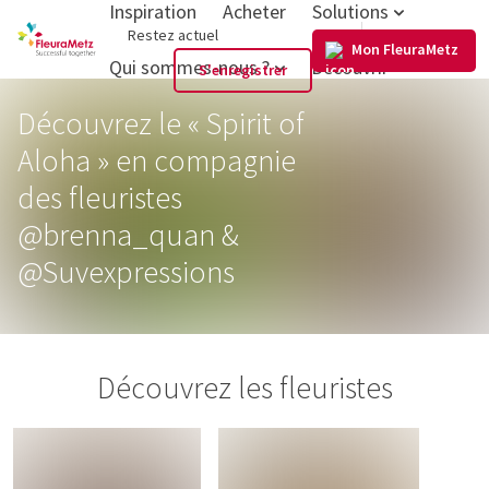
Inspiration
Acheter
Solutions
FR
Restez actuel
Mon FleuraMetz
Qui sommes-nous ?
Découvrir
S'enregistrer
Découvrez le « Spirit of
Aloha » en compagnie
des fleuristes
@brenna_quan &
@Suvexpressions
Découvrez les fleuristes