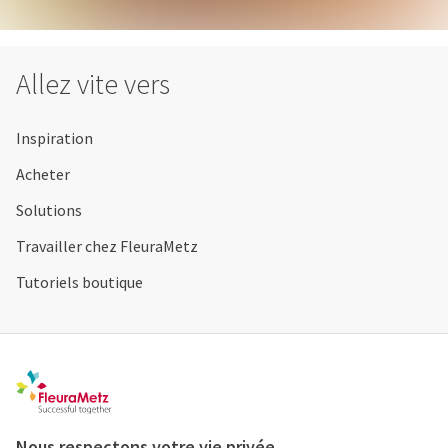
Allez vite vers
Inspiration
Acheter
Solutions
Travailler chez FleuraMetz
Tutoriels boutique
Contact
Webshop
Registre
CGV
Nous respectons votre vie privée