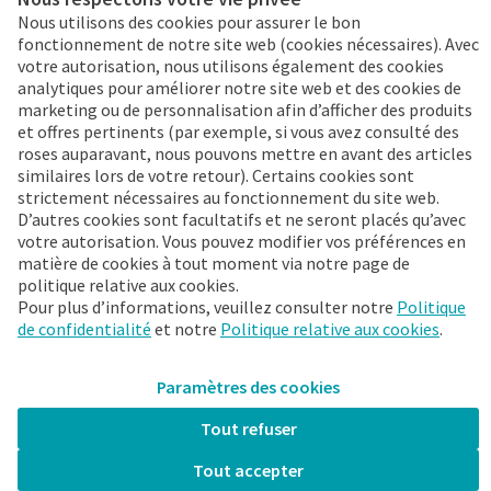
Nous utilisons des cookies pour assurer le bon
Cookies & vie privée
fonctionnement de notre site web (cookies nécessaires). Avec
votre autorisation, nous utilisons également des cookies
analytiques pour améliorer notre site web et des cookies de
Commandez 24/7
marketing ou de personnalisation afin d’afficher des produits
et offres pertinents (par exemple, si vous avez consulté des
roses auparavant, nous pouvons mettre en avant des articles
Déjà client FleuraMetz ?
similaires lors de votre retour). Certains cookies sont
Découvrez tout de suite les
strictement nécessaires au fonctionnement du site web.
avantages de
D’autres cookies sont facultatifs et ne seront placés qu’avec
l’Appli !
votre autorisation. Vous pouvez modifier vos préférences en
matière de cookies à tout moment via notre page de
politique relative aux cookies.
Pour plus d’informations, veuillez consulter notre
Politique
de confidentialité
et notre
Politique relative aux cookies
.
Plus d’infos
Paramètres des cookies
FleuraMetz 2026. Tous droits réservés.
Tout refuser
Restez actuel
Tout accepter