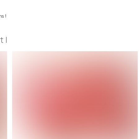
ns !
t I