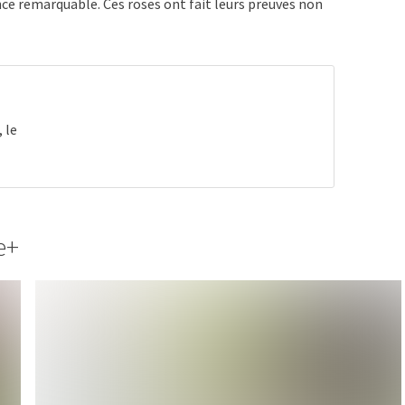
nce remarquable. Ces roses ont fait leurs preuves non
 le
e+