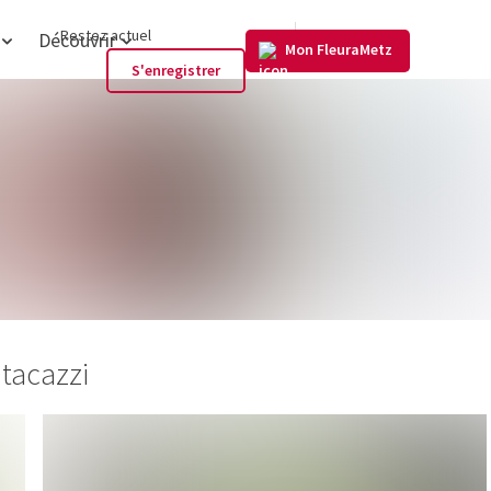
FR
Restez actuel
Découvrir
Mon FleuraMetz
S'enregistrer
tacazzi