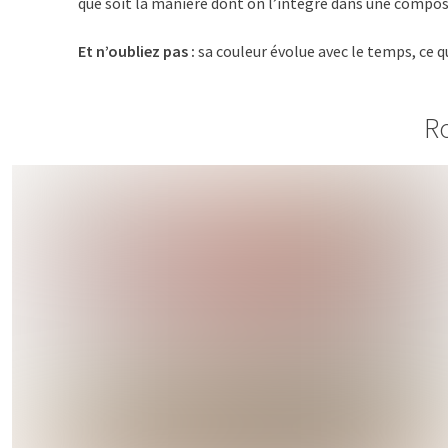
que soit la manière dont on l’intègre dans une compos
Et n’oubliez pas :
sa couleur évolue avec le temps, ce q
Ro